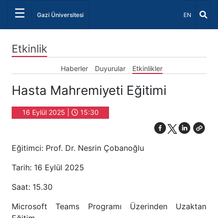
☰
Dil Seçiniz 
Gazi Üniversitesi
EN
Etkinlik
Haberler
Duyurular
Etkinlikler
Hasta Mahremiyeti Eğitimi
16 Eylül 2025 |
15:30
Eğitimci: Prof. Dr. Nesrin Çobanoğlu
Tarih: 16 Eylül 2025
Saat: 15.30
Microsoft Teams Programı Üzerinden Uzaktan