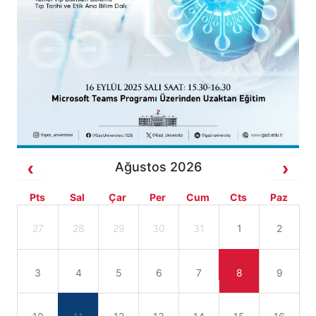
Ağustos 2026
Pts
Sal
Çar
Per
Cum
Cts
Paz
27
28
29
30
31
1
2
3
4
5
6
7
8
9