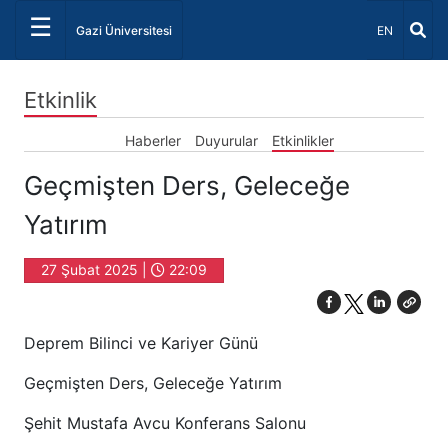
☰
Dil Seçiniz 
Gazi Üniversitesi
EN
Etkinlik
Haberler
Duyurular
Etkinlikler
Geçmişten Ders, Geleceğe
Yatırım
27 Şubat 2025 |
22:09
Deprem Bilinci ve Kariyer Günü
Geçmişten Ders, Geleceğe Yatırım
Şehit Mustafa Avcu Konferans Salonu