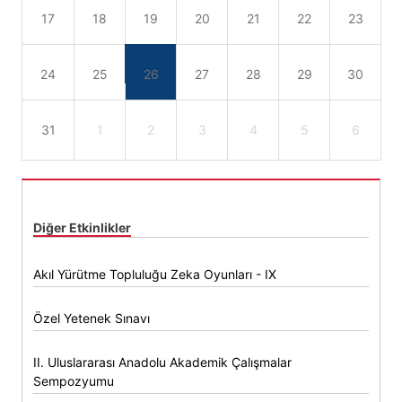
17
18
19
20
21
22
23
24
25
26
27
28
29
30
31
1
2
3
4
5
6
Diğer Etkinlikler
Akıl Yürütme Topluluğu Zeka Oyunları - IX
Özel Yetenek Sınavı
II. Uluslararası Anadolu Akademik Çalışmalar
Sempozyumu