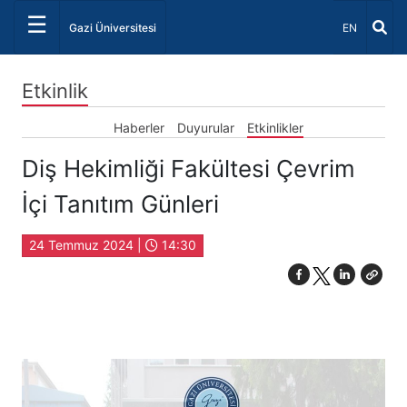
☰
Dil Seçiniz 
Gazi Üniversitesi
EN
Etkinlik
Haberler
Duyurular
Etkinlikler
Diş Hekimliği Fakültesi Çevrim
İçi Tanıtım Günleri
24 Temmuz 2024 |
14:30
Diş Hekimliği Fakültesi Çevrim İçi Tanıtım Günleri