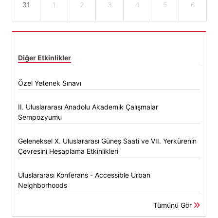
31
1
2
3
4
5
6
Diğer Etkinlikler
Özel Yetenek Sınavı
II. Uluslararası Anadolu Akademik Çalışmalar
Sempozyumu
Geleneksel X. Uluslararası Güneş Saati ve VII. Yerkürenin
Çevresini Hesaplama Etkinlikleri
Uluslararası Konferans - Accessible Urban
Neighborhoods
Tümünü Gör