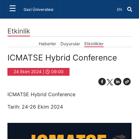
☰
Dil Seçiniz 
Gazi Üniversitesi
EN
Etkinlik
Haberler
Duyurular
Etkinlikler
ICMATSE Hybrid Conference
24 Ekim 2024 |
09:00
ICMATSE Hybrid Conference
Tarih: 24-26 Ekim 2024