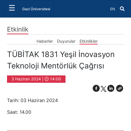
☰
Dil Seçiniz 
Gazi Üniversitesi
EN
Etkinlik
Haberler
Duyurular
Etkinlikler
TÜBİTAK 1831 Yeşil İnovasyon
Teknoloji Mentörlük Çağrısı
3 Haziran 2024 |
14:00
Tarih: 03 Haziran 2024
Saat: 14.00