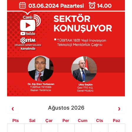
Ağustos 2026
Pts
Sal
Çar
Per
Cum
Cts
Paz