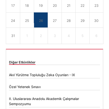
17
18
19
20
21
22
23
24
25
26
27
28
29
30
31
1
2
3
4
5
6
Diğer Etkinlikler
Akıl Yürütme Topluluğu Zeka Oyunları - IX
Özel Yetenek Sınavı
II. Uluslararası Anadolu Akademik Çalışmalar
Sempozyumu