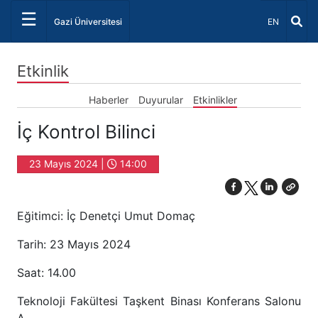
☰
Dil Seçiniz 
Gazi Üniversitesi
EN
Etkinlik
Haberler
Duyurular
Etkinlikler
İç Kontrol Bilinci
23 Mayıs 2024 |
14:00
Eğitimci: İç Denetçi Umut Domaç
Tarih: 23 Mayıs 2024
Saat: 14.00
Teknoloji Fakültesi Taşkent Binası Konferans Salonu