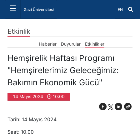
☰
Dil Seçiniz 
Gazi Üniversitesi
EN
Etkinlik
Haberler
Duyurular
Etkinlikler
Hemşirelik Haftası Programı
"Hemşirelerimiz Geleceğimiz:
Bakımın Ekonomik Gücü"
14 Mayıs 2024 |
10:00
Tarih: 14 Mayıs 2024
Saat: 10.00