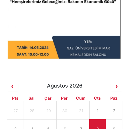
Ağustos 2026
Pts
Sal
Çar
Per
Cum
Cts
Paz
27
28
29
30
31
1
2
3
4
5
6
7
8
9