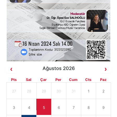
Ağustos 2026
Pts
Sal
Çar
Per
Cum
Cts
Paz
27
28
29
30
31
1
2
3
4
5
6
7
8
9