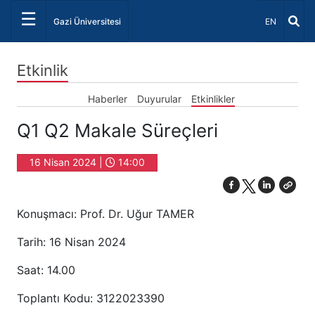
☰
Dil Seçiniz 
Gazi Üniversitesi
EN
Etkinlik
Haberler
Duyurular
Etkinlikler
Q1 Q2 Makale Süreçleri
16 Nisan 2024 |
14:00
Konuşmacı: Prof. Dr. Uğur TAMER
Tarih: 16 Nisan 2024
Saat: 14.00
Toplantı Kodu: 3122023390