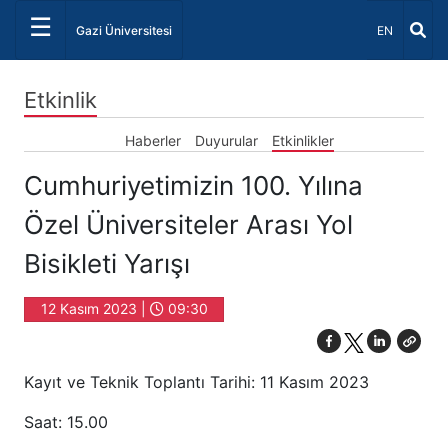
☰
Dil Seçiniz 
Gazi Üniversitesi
EN
Etkinlik
Haberler
Duyurular
Etkinlikler
Cumhuriyetimizin 100. Yılına
Özel Üniversiteler Arası Yol
Bisikleti Yarışı
12 Kasım 2023 |
09:30
Kayıt ve Teknik Toplantı Tarihi: 11 Kasım 2023
Saat: 15.00