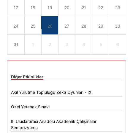
17
18
19
20
21
22
23
24
25
26
27
28
29
30
31
1
2
3
4
5
6
Diğer Etkinlikler
Akıl Yürütme Topluluğu Zeka Oyunları - IX
Özel Yetenek Sınavı
II. Uluslararası Anadolu Akademik Çalışmalar
Sempozyumu