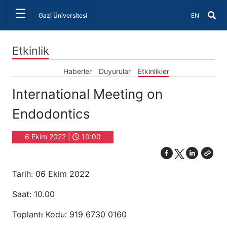
☰
Dil Seçiniz 
Gazi Üniversitesi
EN
Etkinlik
Haberler
Duyurular
Etkinlikler
International Meeting on
Endodontics
6 Ekim 2022 |
10:00
Tarih: 06 Ekim 2022
Saat: 10.00
Toplantı Kodu: 919 6730 0160