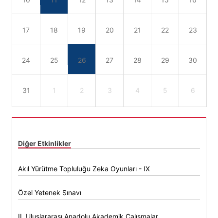
17
18
19
20
21
22
23
24
25
26
27
28
29
30
31
1
2
3
4
5
6
Diğer Etkinlikler
Akıl Yürütme Topluluğu Zeka Oyunları - IX
Özel Yetenek Sınavı
II. Uluslararası Anadolu Akademik Çalışmalar