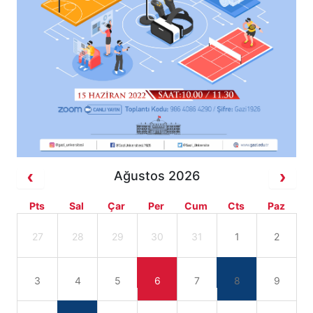
Ağustos 2026
Pts
Sal
Çar
Per
Cum
Cts
Paz
27
28
29
30
31
1
2
3
4
5
6
7
8
9