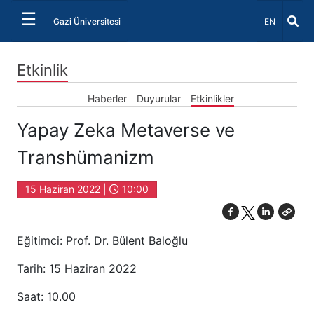
☰
Dil Seçiniz 
Gazi Üniversitesi
EN
Etkinlik
Haberler
Duyurular
Etkinlikler
Yapay Zeka Metaverse ve
Transhümanizm
15 Haziran 2022 |
10:00
Eğitimci: Prof. Dr. Bülent Baloğlu
Tarih: 15 Haziran 2022
Saat: 10.00