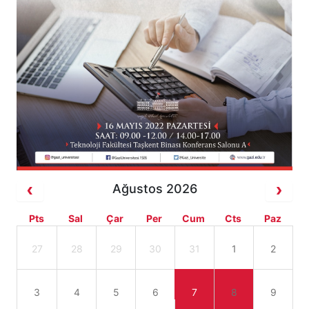
Ağustos 2026
Pts
Sal
Çar
Per
Cum
Cts
Paz
27
28
29
30
31
1
2
3
4
5
6
7
8
9