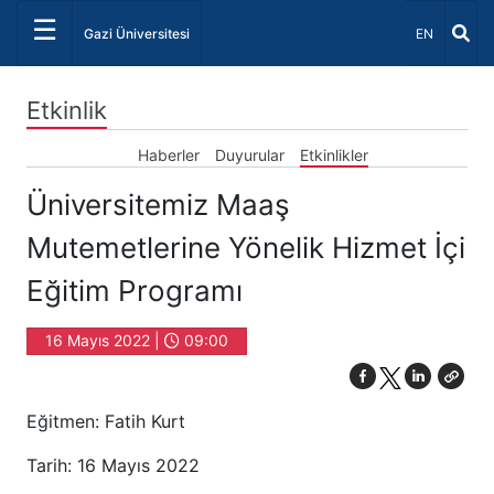
☰
Dil Seçiniz 
Gazi Üniversitesi
EN
Etkinlik
Haberler
Duyurular
Etkinlikler
Üniversitemiz Maaş
Mutemetlerine Yönelik Hizmet İçi
Eğitim Programı
16 Mayıs 2022 |
09:00
Eğitmen: Fatih Kurt
Tarih: 16 Mayıs 2022