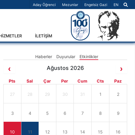
Dil Seçiniz 
Aday Öğrenci
Mezunlar
Engelsiz Gazi
EN
-HİZMETLER
İLETİŞİM
Haberler
Duyurular
Etkinlikler
Ağustos 2026
Pts
Sal
Çar
Per
Cum
Cts
Paz
27
28
29
30
31
1
2
3
4
5
6
7
8
9
10
11
12
13
14
15
16