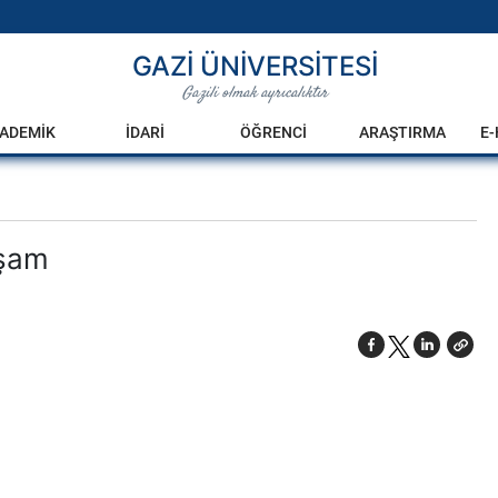
GAZİ ÜNİVERSİTESİ
Gazili olmak ayrıcalıktır
ADEMİK
İDARİ
ÖĞRENCİ
ARAŞTIRMA
E
aşam