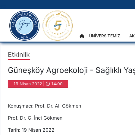
gazi.edu.tr
Ana Menü
ÜNİVERSİTEMİZ
AK
Anasayfa
Etkinlik
Güneşköy Agroekoloji - Sağlıklı Y
19 Nisan 2022 |
14:00
Konuşmacı: Prof. Dr. Ali Gökmen
Prof. Dr. G. İnci Gökmen
Tarih: 19 Nisan 2022