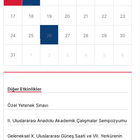
17
18
19
20
21
22
23
24
25
26
27
28
29
30
31
1
2
3
4
5
6
Diğer Etkinlikler
Özel Yetenek Sınavı
II. Uluslararası Anadolu Akademik Çalışmalar Sempozyumu
Geleneksel X. Uluslararası Güneş Saati ve VII. Yerkürenin