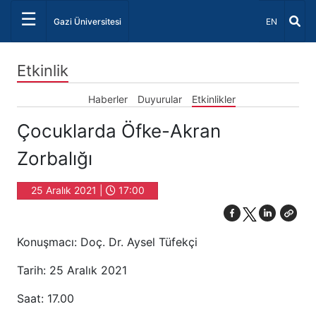
☰
Dil Seçiniz 
Gazi Üniversitesi
EN
Etkinlik
Haberler
Duyurular
Etkinlikler
Çocuklarda Öfke-Akran
Zorbalığı
25 Aralık 2021 |
17:00
Konuşmacı: Doç. Dr. Aysel Tüfekçi
Tarih: 25 Aralık 2021
Saat: 17.00