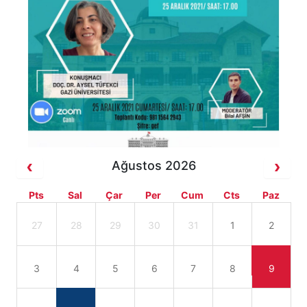
Ağustos 2026
Pts
Sal
Çar
Per
Cum
Cts
Paz
27
28
29
30
31
1
2
3
4
5
6
7
8
9