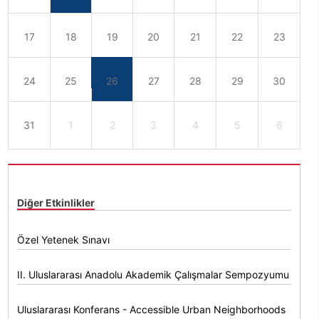
17
18
19
20
21
22
23
24
25
26
27
28
29
30
31
1
2
3
4
5
6
Diğer Etkinlikler
Özel Yetenek Sınavı
II. Uluslararası Anadolu Akademik Çalışmalar Sempozyumu
Uluslararası Konferans - Accessible Urban Neighborhoods