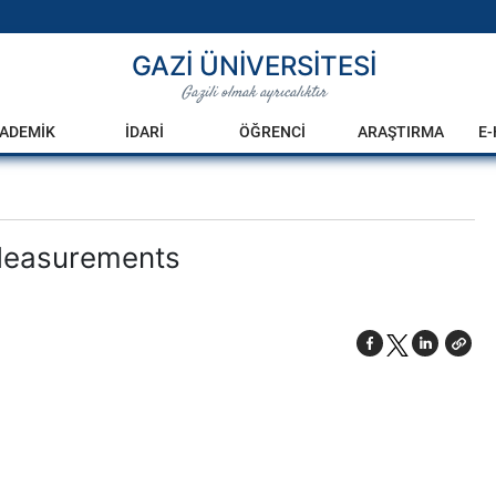
GAZİ ÜNİVERSİTESİ
Gazili olmak ayrıcalıktır
ADEMİK
İDARİ
ÖĞRENCİ
ARAŞTIRMA
E
Measurements