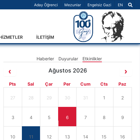
Dil Seçiniz 
Aday Öğrenci
Mezunlar
Engelsiz Gazi
EN
-HİZMETLER
İLETİŞİM
Haberler
Duyurular
Etkinlikler
Ağustos 2026
Pts
Sal
Çar
Per
Cum
Cts
Paz
27
28
29
30
31
1
2
3
4
5
6
7
8
9
10
11
12
13
14
15
16