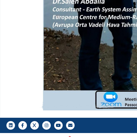
LinkedIn
Facebook
Twitter
Instagram
Youtube
Gazi E-Mail