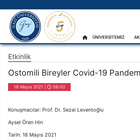
gazi.edu.tr
Ana Menü
ÜNİVERSİTEMİZ
AK
Anasayfa
Etkinlik
Ostomili Bireyler Covid-19 Pandem
18 Mayıs 2021 |
08:00
Konuşmacılar: Prof. Dr. Sezai Leventoğlu
Aysel Ören Hin
Tarih: 18 Mayıs 2021