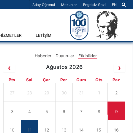
Dil Seçiniz 
Aday Öğrenci
Mezunlar
Engelsiz Gazi
EN
-HİZMETLER
İLETİŞİM
Haberler
Duyurular
Etkinlikler
Ağustos 2026
Pts
Sal
Çar
Per
Cum
Cts
Paz
27
28
29
30
31
1
2
3
4
5
6
7
8
9
10
11
12
13
14
15
16