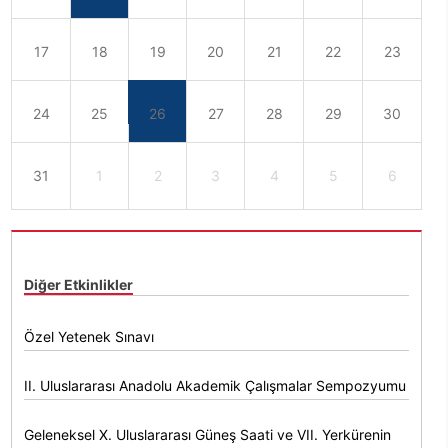
17
18
19
20
21
22
23
24
25
26
27
28
29
30
31
1
2
3
4
5
6
Diğer Etkinlikler
Özel Yetenek Sınavı
II. Uluslararası Anadolu Akademik Çalışmalar Sempozyumu
Geleneksel X. Uluslararası Güneş Saati ve VII. Yerkürenin