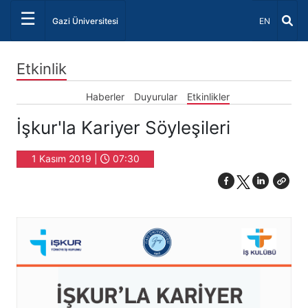
☰
Dil Seçiniz 
Gazi Üniversitesi
EN
Etkinlik
Haberler
Duyurular
Etkinlikler
İşkur'la Kariyer Söyleşileri
1 Kasım 2019 |
07:30