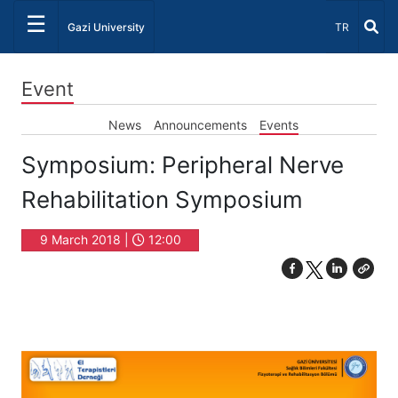
☰
Select Lang
Gazi University
TR
Event
News
Announcements
Events
Symposium: Peripheral Nerve
Rehabilitation Symposium
9 March 2018 |
12:00