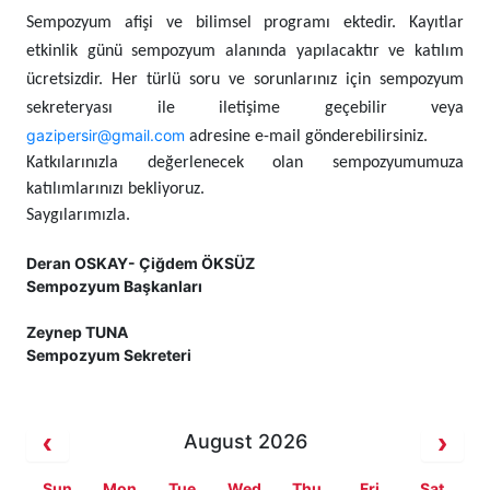
Sempozyum afişi ve bilimsel programı ektedir. Kayıtlar
etkinlik günü sempozyum alanında yapılacaktır ve katılım
ücretsizdir. Her türlü soru ve sorunlarınız için sempozyum
sekreteryası ile iletişime geçebilir veya
gazipersir@gmail.com
adresine e-mail gönderebilirsiniz.
Katkılarınızla değerlenecek olan sempozyumumuza
katılımlarınızı bekliyoruz.
Saygılarımızla.
D
eran OSKAY- Çiğdem ÖKSÜZ
Sempozyum Başkanları
Zeynep TUNA
Sempozyum Sekreteri
August 2026
Sun
Mon
Tue
Wed
Thu
Fri
Sat