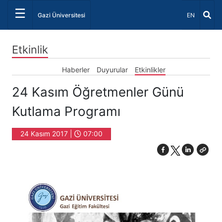
☰
Dil Seçiniz 
Gazi Üniversitesi
EN
Etkinlik
Haberler
Duyurular
Etkinlikler
24 Kasım Öğretmenler Günü
Kutlama Programı
24 Kasım 2017 |
07:00