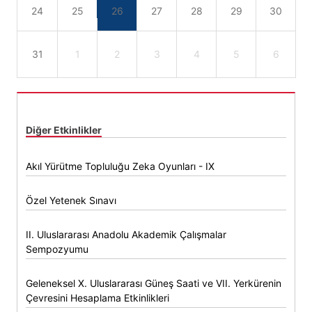
24
25
26
27
28
29
30
31
1
2
3
4
5
6
Diğer Etkinlikler
Akıl Yürütme Topluluğu Zeka Oyunları - IX
Özel Yetenek Sınavı
II. Uluslararası Anadolu Akademik Çalışmalar
Sempozyumu
Geleneksel X. Uluslararası Güneş Saati ve VII. Yerkürenin
Çevresini Hesaplama Etkinlikleri