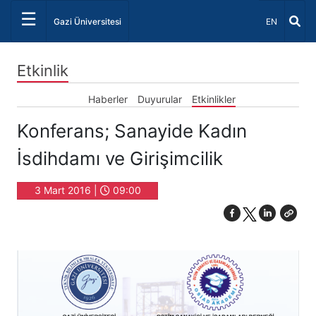
☰
Dil Seçiniz 
Gazi Üniversitesi
EN
Etkinlik
Haberler
Duyurular
Etkinlikler
Konferans; Sanayide Kadın
İsdihdamı ve Girişimcilik
3 Mart 2016 |
09:00