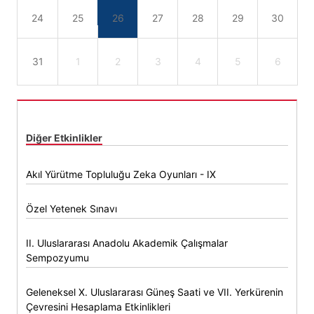
24
25
26
27
28
29
30
31
1
2
3
4
5
6
Diğer Etkinlikler
Akıl Yürütme Topluluğu Zeka Oyunları - IX
Özel Yetenek Sınavı
II. Uluslararası Anadolu Akademik Çalışmalar
Sempozyumu
Geleneksel X. Uluslararası Güneş Saati ve VII. Yerkürenin
Çevresini Hesaplama Etkinlikleri