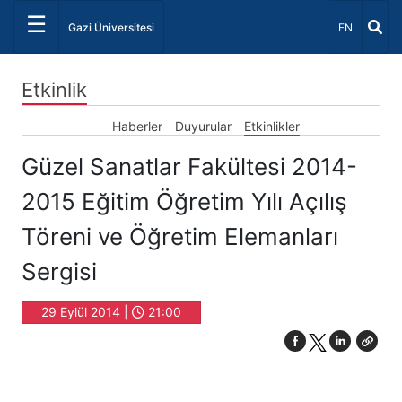
☰
Dil Seçiniz 
Gazi Üniversitesi
EN
Etkinlik
Haberler
Duyurular
Etkinlikler
Güzel Sanatlar Fakültesi 2014-
2015 Eğitim Öğretim Yılı Açılış
Töreni ve Öğretim Elemanları
Sergisi
29 Eylül 2014 |
21:00