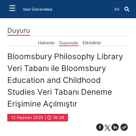
☰
Dil Seçiniz 
Gazi Üniversitesi
EN
Duyuru
Haberler
Duyurular
Etkinlikler
Bloomsbury Philosophy Library
Veri Tabanı ile Bloomsbury
Education and Childhood
Studies Veri Tabanı Deneme
Erişimine Açılmıştır
12 Haziran 2025 |
16:36