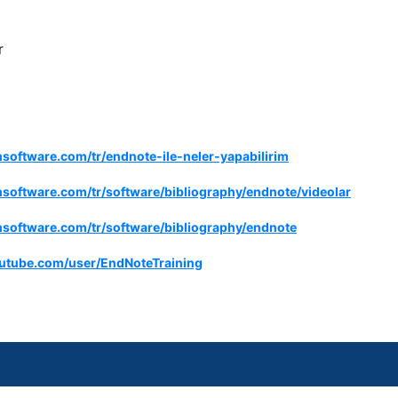
r
hsoftware.com/tr/endnote-ile-neler-yapabilirim
hsoftware.com/tr/software/bibliography/endnote/videolar
chsoftware.com/tr/software/bibliography/endnote
utube.com/user/EndNoteTraining