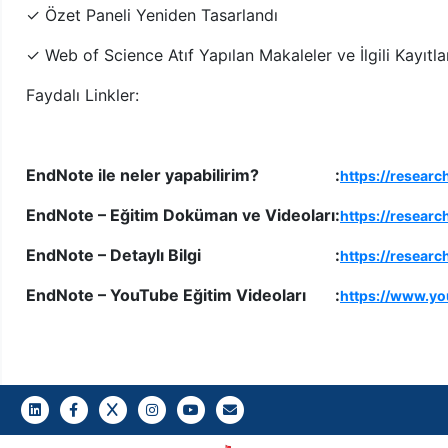
✓ Özet Paneli Yeniden Tasarlandı
✓ Web of Science Atıf Yapılan Makaleler ve İlgili Kayıtla
Faydalı Linkler:
EndNote ile neler yapabilirim?
:
https://researc
EndNote – Eğitim Doküman ve Videoları
:
https://researc
EndNote – Detaylı Bilgi
:
https://resear
EndNote – YouTube Eğitim Videoları
:
https://www.yo
LinkedIn
Facebook
Twitter
Instagram
Youtube
Gazi E-Mail