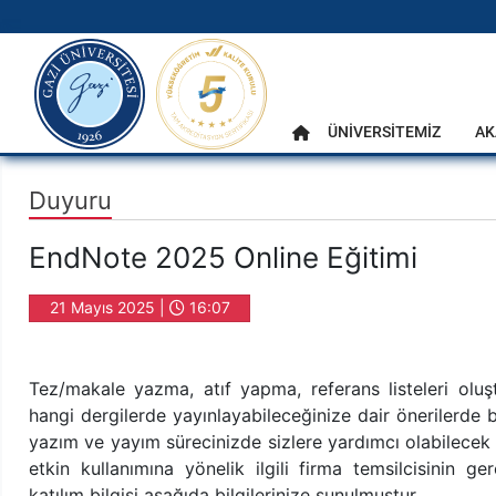
gazi.edu.tr
Ana Menü
ÜNİVERSİTEMİZ
AK
Anasayfa
Duyuru
EndNote 2025 Online Eğitimi
21 Mayıs 2025 |
16:07
Tez/makale yazma, atıf yapma, referans listeleri oluş
hangi dergilerde yayınlayabileceğinize dair önerilerde b
yazım ve yayım sürecinizde sizlere yardımcı olabilecek
etkin kullanımına yönelik ilgili firma temsilcisinin ge
katılım bilgisi aşağıda bilgilerinize sunulmuştur.