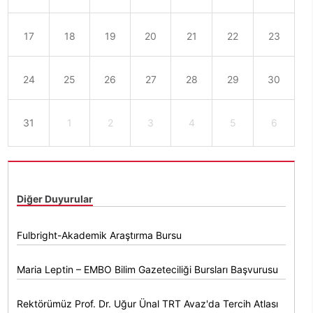
17
18
19
20
21
22
23
24
25
26
27
28
29
30
31
1
2
3
4
5
6
Diğer Duyurular
Fulbright-Akademik Araştırma Bursu
Maria Leptin – EMBO Bilim Gazeteciliği Bursları Başvurusu
Rektörümüz Prof. Dr. Uğur Ünal TRT Avaz'da Tercih Atlası