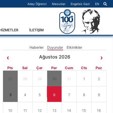
Dil Seçiniz 
Aday Öğrenci
Mezunlar
Engelsiz Gazi
EN
-HİZMETLER
İLETİŞİM
Haberler
Duyurular
Etkinlikler
Ağustos 2026
Pts
Sal
Çar
Per
Cum
Cts
Paz
27
28
29
30
31
1
2
3
4
5
6
7
8
9
10
11
12
13
14
15
16