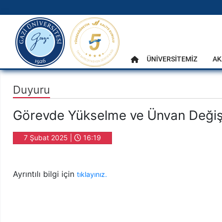
gazi.edu.tr
Ana Menü
ÜNİVERSİTEMİZ
AK
Anasayfa
Duyuru
Görevde Yükselme ve Ünvan Değişik
7 Şubat 2025 |
16:19
Ayrıntılı bilgi için
tıklayınız.