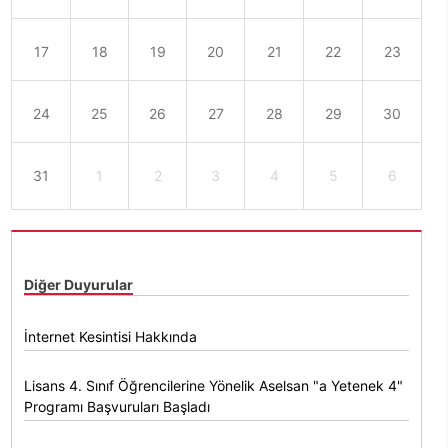
17
18
19
20
21
22
23
24
25
26
27
28
29
30
31
1
2
3
4
5
6
Diğer Duyurular
İnternet Kesintisi Hakkında
Lisans 4. Sınıf Öğrencilerine Yönelik Aselsan "a Yetenek 4"
Programı Başvuruları Başladı