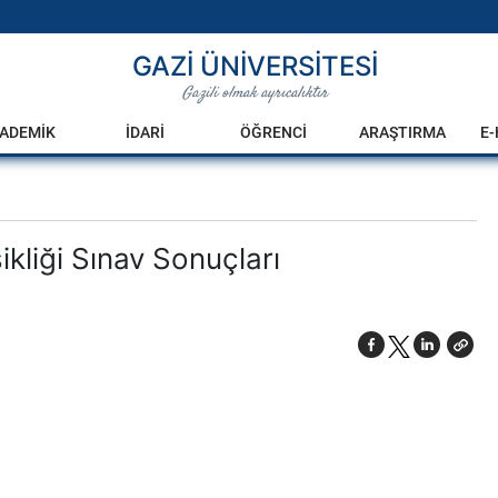
GAZİ ÜNİVERSİTESİ
Gazili olmak ayrıcalıktır
ADEMİK
İDARİ
ÖĞRENCİ
ARAŞTIRMA
E
liği Sınav Sonuçları