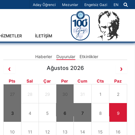
Dil Seçiniz 
Aday Öğrenci
Mezunlar
Engelsiz Gazi
EN
-HİZMETLER
İLETİŞİM
Haberler
Duyurular
Etkinlikler
Ağustos 2026
Pts
Sal
Çar
Per
Cum
Cts
Paz
27
28
29
30
31
1
2
3
4
5
6
7
8
9
10
11
12
13
14
15
16