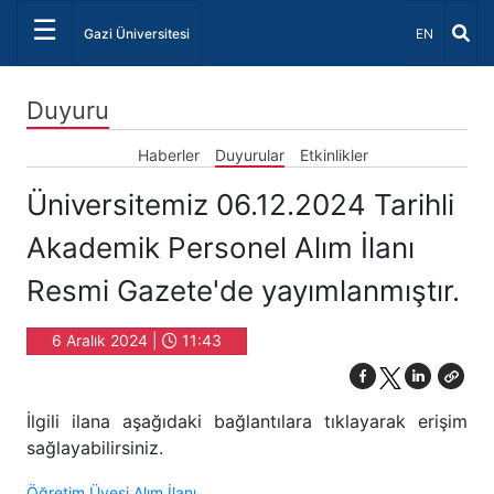
☰
Dil Seçiniz 
Gazi Üniversitesi
EN
Duyuru
Haberler
Duyurular
Etkinlikler
Üniversitemiz 06.12.2024 Tarihli
Akademik Personel Alım İlanı
Resmi Gazete'de yayımlanmıştır.
6 Aralık 2024 |
11:43
İlgili ilana aşağıdaki bağlantılara tıklayarak erişim
sağlayabilirsiniz.
Öğretim Üyesi Alım İlanı