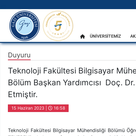
gazi.edu.tr
Ana Menü
ÜNİVERSİTEMİZ
AK
Anasayfa
Duyuru
Teknoloji Fakültesi Bilgisayar Müh
Bölüm Başkan Yardımcısı Doç. Dr
Etmiştir.
15 Haziran 2023 |
16:58
Teknoloji Fakültesi Bilgisayar Mühendisliği Bölümü Ö