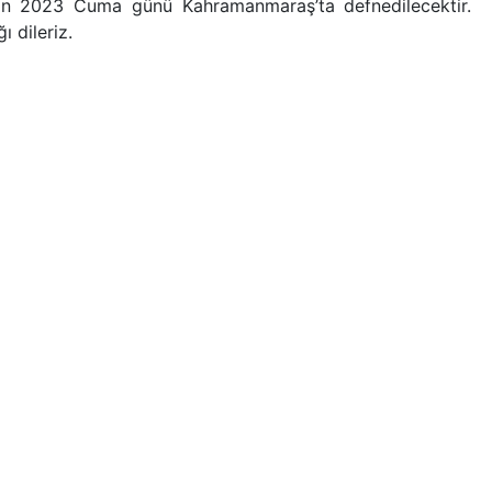
ran 2023 Cuma günü Kahramanmaraş’ta defnedilecektir.
 dileriz.