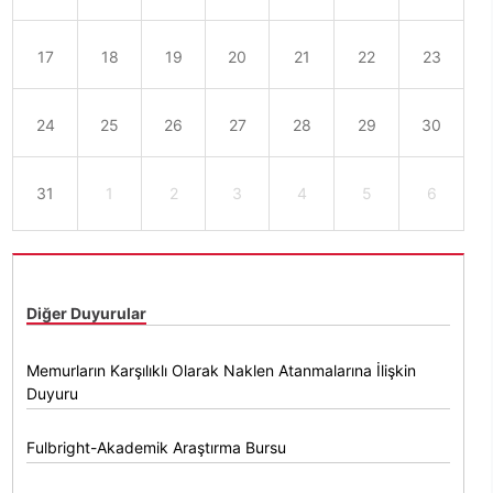
17
18
19
20
21
22
23
24
25
26
27
28
29
30
31
1
2
3
4
5
6
Diğer Duyurular
Memurların Karşılıklı Olarak Naklen Atanmalarına İlişkin
Duyuru
Fulbright-Akademik Araştırma Bursu