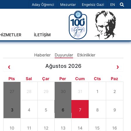
Dil Seçiniz 
Aday Öğrenci
Mezunlar
Engelsiz Gazi
EN
-HİZMETLER
İLETİŞİM
Haberler
Duyurular
Etkinlikler
Ağustos 2026
Pts
Sal
Çar
Per
Cum
Cts
Paz
27
28
29
30
31
1
2
3
4
5
6
7
8
9
10
11
12
13
14
15
16