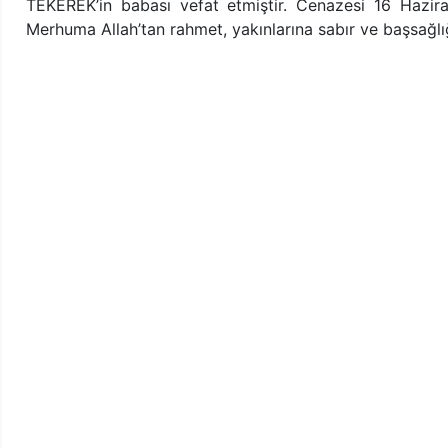
TEKEREK’in babası vefat etmiştir. Cenazesi 16 Hazi
Merhuma Allah’tan rahmet, yakınlarına sabır ve başsağlığı