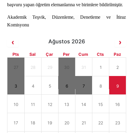
başvuru yapan öğretim elemanlarına ve birimlere bildirilmiştir.
Akademik Teşvik, Düzenleme, Denetleme ve İtiraz
Komisyonu
Ağustos 2026
Pts
Sal
Çar
Per
Cum
Cts
Paz
27
28
29
30
31
1
2
3
4
5
6
7
8
9
10
11
12
13
14
15
16
17
18
19
20
21
22
23