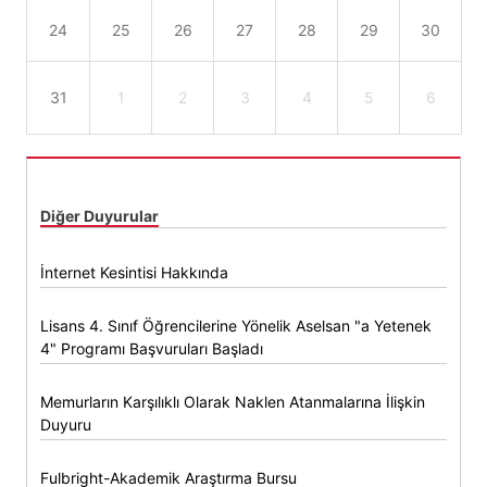
24
25
26
27
28
29
30
31
1
2
3
4
5
6
Diğer Duyurular
İnternet Kesintisi Hakkında
Lisans 4. Sınıf Öğrencilerine Yönelik Aselsan "a Yetenek
4" Programı Başvuruları Başladı
Memurların Karşılıklı Olarak Naklen Atanmalarına İlişkin
Duyuru
Fulbright-Akademik Araştırma Bursu