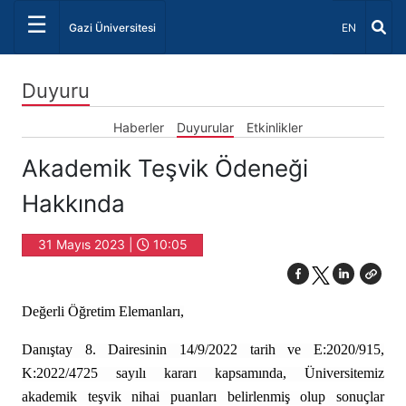
☰
Dil Seçiniz 
Gazi Üniversitesi
EN
Duyuru
Haberler
Duyurular
Etkinlikler
Akademik Teşvik Ödeneği
Hakkında
31 Mayıs 2023 |
10:05
Değerli Öğretim Elemanları,
Danıştay 8. Dairesinin 14/9/2022 tarih ve E:2020/915,
K:2022/4725 sayılı kararı kapsamında,
Üniversitemiz
akademik teşvik nihai puanları belirlenmiş olup sonuçlar