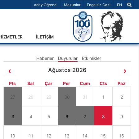
Dil Seçiniz 
Aday Öğrenci
Mezunlar
Engelsiz Gazi
EN
-HİZMETLER
İLETİŞİM
Haberler
Duyurular
Etkinlikler
Ağustos 2026
Pts
Sal
Çar
Per
Cum
Cts
Paz
27
28
29
30
31
1
2
3
4
5
6
7
8
9
10
11
12
13
14
15
16