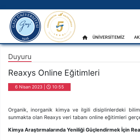
gazi.edu.tr
Ana Menü
ÜNİVERSİTEMİZ
AK
Anasayfa
Duyuru
Reaxys Online Eğitimleri
6 Nisan 2023 |
10:55
Organik, inorganik kimya ve ilgili disiplinlerdeki bil
sunmakta olan Reaxys veri tabanı online eğitimleri gerçek
Kimya Araştırmalarında Yeniliği Güçlendirmek İçin Re