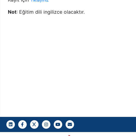
Not
: Eğitim dili ingilizce olacaktır.
LinkedIn
Facebook
Twitter
Instagram
Youtube
Gazi E-Mail