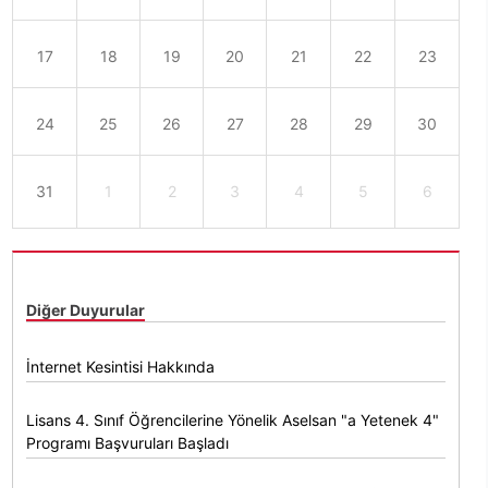
17
18
19
20
21
22
23
24
25
26
27
28
29
30
31
1
2
3
4
5
6
Diğer Duyurular
İnternet Kesintisi Hakkında
Lisans 4. Sınıf Öğrencilerine Yönelik Aselsan "a Yetenek 4"
Programı Başvuruları Başladı