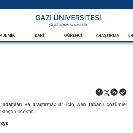
GAZİ ÜNİVERSİTESİ
Gazili olmak ayrıcalıktır
ADEMİK
İDARİ
ÖĞRENCİ
ARAŞTIRMA
E
im adamları ve araştırmacılar icin web tabanlı çözümler
leştirilecektir.
axys