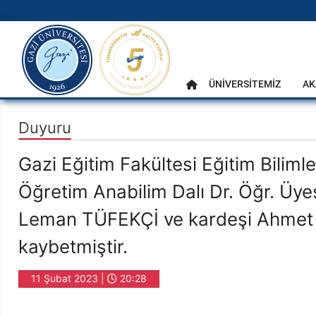
gazi.edu.tr
Ana Menü
ÜNİVERSİTEMİZ
AK
Anasayfa
Duyuru
Gazi Eğitim Fakültesi Eğitim Biliml
Öğretim Anabilim Dalı Dr. Öğr. Üy
Leman TÜFEKÇİ ve kardeşi Ahmet
kaybetmiştir.
11 Şubat 2023 |
20:28