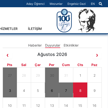
Dil Seçiniz 
Aday Öğrenci
Mezunlar
Engelsiz Gazi
EN
-HİZMETLER
İLETİŞİM
Haberler
Duyurular
Etkinlikler
Ağustos 2026
Pts
Sal
Çar
Per
Cum
Cts
Paz
27
28
29
30
31
1
2
3
4
5
6
7
8
9
10
11
12
13
14
15
16