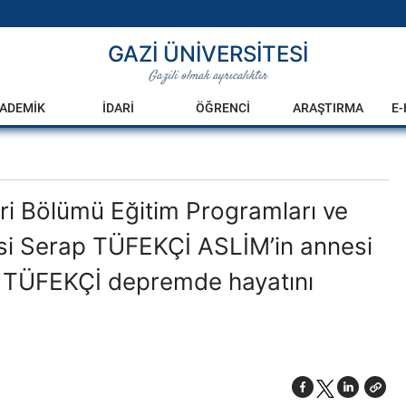
GAZİ ÜNİVERSİTESİ
Gazili olmak ayrıcalıktır
ADEMİK
İDARİ
ÖĞRENCİ
ARAŞTIRMA
E
eri Bölümü Eğitim Programları ve
esi Serap TÜFEKÇİ ASLİM’in annesi
 TÜFEKÇİ depremde hayatını