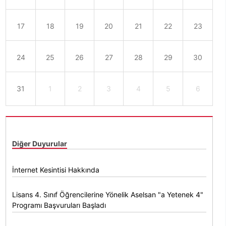
17
18
19
20
21
22
23
24
25
26
27
28
29
30
31
1
2
3
4
5
6
Diğer Duyurular
İnternet Kesintisi Hakkında
Lisans 4. Sınıf Öğrencilerine Yönelik Aselsan "a Yetenek 4"
Programı Başvuruları Başladı