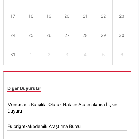
17
18
19
20
21
22
23
24
25
26
27
28
29
30
31
1
2
3
4
5
6
Diğer Duyurular
Memurların Karşılıklı Olarak Naklen Atanmalarına İlişkin
Duyuru
Fulbright-Akademik Araştırma Bursu