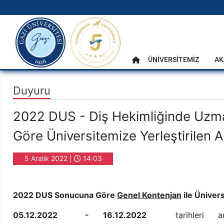
gazi.edu.tr
Ana Menü
ÜNİVERSİTEMİZ
AK
Anasayfa
Duyuru
2022 DUS - Diş Hekimliğinde Uzman
Göre Üniversitemize Yerleştirilen A
5 Aralık 2022 |
14:03
2022 DUS Sonucuna Göre
Genel Kontenjan
ile Ünivers
05.12.2022 - 16.12.2022
tarihleri aras