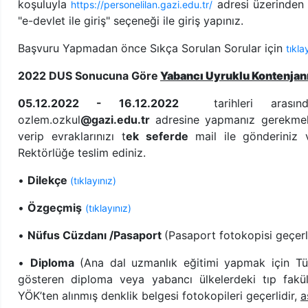
koşuluyla
adresi üzerinden 
https://personelilan.gazi.edu.tr/
"e-devlet ile giriş" seçeneği ile giriş yapınız.
Başvuru Yapmadan önce Sıkça Sorulan Sorular için
tıkla
2022 DUS Sonucuna Göre
Yabancı Uyruklu Kontenjanı
05.12.2022 - 16.12.2022
tarihleri arasınd
ozlem.ozkul
@gazi.edu.tr
adresine yapmanız gerekmekt
verip evraklarınızı t
ek seferde
mail ile
gönderiniz
Rektörlüğe teslim ediniz.
•
Dilekçe
(tıklayınız)
•
Özgeçmiş
(tıklayınız)
•
Nüfus Cüzdanı /Pasaport
(Pasaport fotokopisi geçerl
•
Diploma
(Ana dal uzmanlık eğitimi yapmak için Türk
gösteren diploma veya yabancı ülkelerdeki tıp fakü
YÖK’ten alınmış denklik belgesi fotokopileri geçerlidir,
a