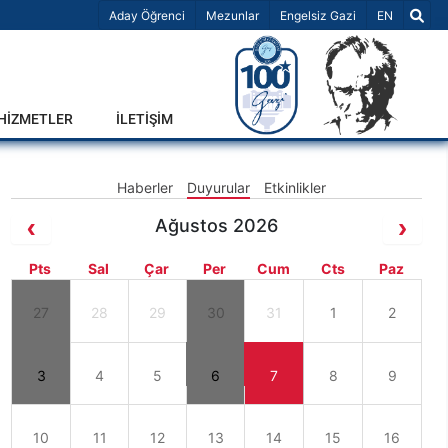
Dil Seçiniz 
Aday Öğrenci
Mezunlar
Engelsiz Gazi
EN
-HİZMETLER
İLETİŞİM
Haberler
Duyurular
Etkinlikler
Ağustos 2026
Pts
Sal
Çar
Per
Cum
Cts
Paz
27
28
29
30
31
1
2
3
4
5
6
7
8
9
10
11
12
13
14
15
16