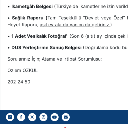
•
İkametgâh Belgesi
(Türkiye'de ikametlerine izin veri
•
Sağlık Raporu
(
Tam Teşekküllü “Devlet veya Özel” H
Heyet Raporu,
asıl evrakı da yanınızda getiriniz.
)
•
1 Adet Vesikalık Fotoğraf
(Son 6 (altı) ay içinde çeki
•
DUS Yerleştirme Sonuç Belgesi
(Doğrulama kodu bulu
Sorularınız İçin; Atama ve İrtibat Sorumlusu:
Özlem ÖZKUL
202 24 50
LinkedIn
Facebook
Twitter
Instagram
Youtube
Gazi E-Mail