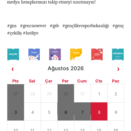
medya hesaplarımızı takip etmeyi unutmayın!
#gns #gencnesever #gsb #gençlikvesporbakanlığı #genç
#çekiliş #hediye
Ağustos 2026
Pts
Sal
Çar
Per
Cum
Cts
Paz
27
28
29
30
31
1
2
3
4
5
6
7
8
9
10
11
12
13
14
15
16