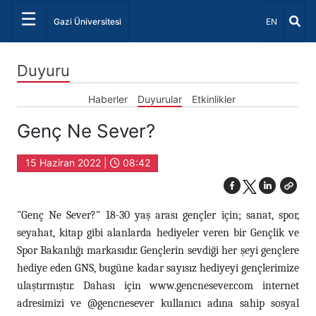
☰
Dil Seçiniz 
Gazi Üniversitesi
EN
Duyuru
Haberler
Duyurular
Etkinlikler
Genç Ne Sever?
15 Haziran 2022 |
08:42
"Genç Ne Sever?" 18-30 yaş arası gençler için; sanat, spor,
seyahat, kitap gibi alanlarda hediyeler veren bir Gençlik ve
Spor Bakanlığı markasıdır. Gençlerin sevdiği her şeyi gençlere
hediye eden GNS, bugüne kadar sayısız hediyeyi gençlerimize
ulaştırmıştır. Dahası için www.gencnesever.com internet
adresimizi ve @gencnesever kullanıcı adına sahip sosyal