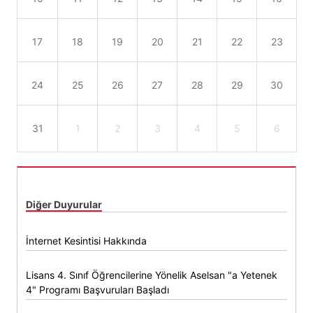
17
18
19
20
21
22
23
24
25
26
27
28
29
30
31
1
2
3
4
5
6
Diğer Duyurular
İnternet Kesintisi Hakkında
Lisans 4. Sınıf Öğrencilerine Yönelik Aselsan "a Yetenek
4" Programı Başvuruları Başladı