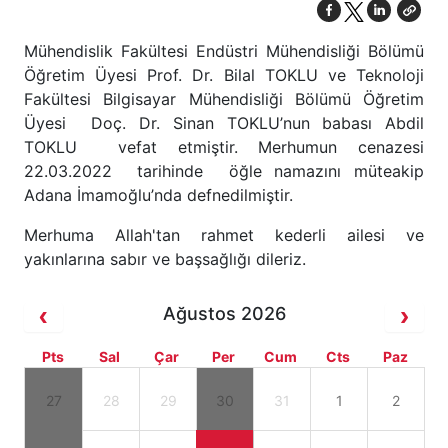
Mühendislik Fakültesi Endüstri Mühendisliği Bölümü
Öğretim Üyesi Prof. Dr. Bilal TOKLU ve Teknoloji
Fakültesi Bilgisayar Mühendisliği Bölümü Öğretim
Üyesi Doç. Dr. Sinan TOKLU’nun babası Abdil
TOKLU vefat etmiştir. Merhumun cenazesi
22.03.2022 tarihinde öğle namazını müteakip
Adana İmamoğlu’nda defnedilmiştir.
Merhuma Allah'tan rahmet kederli ailesi ve
yakınlarına sabır ve başsağlığı dileriz.
Ağustos 2026
Pts
Sal
Çar
Per
Cum
Cts
Paz
27
28
29
30
31
1
2