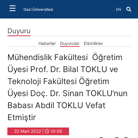
☰
Dil Seçiniz 
Gazi Üniversitesi
EN
Duyuru
Haberler
Duyurular
Etkinlikler
Mühendislik Fakültesi Öğretim
Üyesi Prof. Dr. Bilal TOKLU ve
Teknoloji Fakültesi Öğretim
Üyesi Doç. Dr. Sinan TOKLU’nun
Babası Abdil TOKLU Vefat
Etmiştir
22 Mart 2022 |
10:56