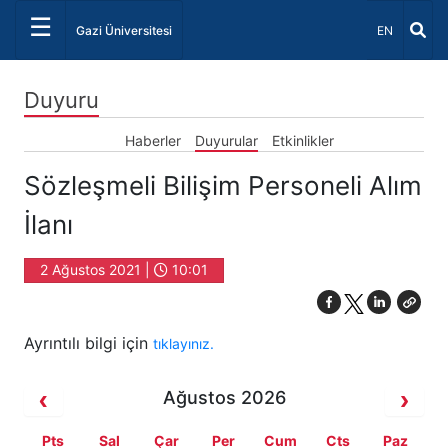
☰
Dil Seçiniz 
Gazi Üniversitesi
EN
Duyuru
Haberler
Duyurular
Etkinlikler
Sözleşmeli Bilişim Personeli Alım
İlanı
2 Ağustos 2021 |
10:01
Ayrıntılı bilgi için
tıklayınız.
Ağustos 2026
Pts
Sal
Çar
Per
Cum
Cts
Paz