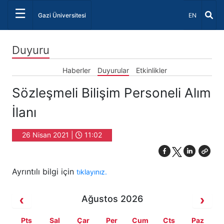
☰
Dil Seçiniz 
Gazi Üniversitesi
EN
Duyuru
Haberler
Duyurular
Etkinlikler
Sözleşmeli Bilişim Personeli Alım
İlanı
26 Nisan 2021 |
11:02
Ayrıntılı bilgi için
tıklayınız.
Ağustos 2026
Pts
Sal
Çar
Per
Cum
Cts
Paz