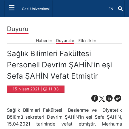
☰
Dil Seçiniz 
Gazi Üniversitesi
EN
Duyuru
Haberler
Duyurular
Etkinlikler
Sağlık Bilimleri Fakültesi
Personeli Devrim ŞAHİN'in eşi
Sefa ŞAHİN Vefat Etmiştir
15 Nisan 2021 |
11:33
Sağlık Bilimleri Fakültesi Beslenme ve Diyetetik
Bölümü sekreteri Devrim ŞAHİN'in eşi Sefa ŞAHİN,
15.04.2021 tarihinde vefat etmiştir. Merhuma