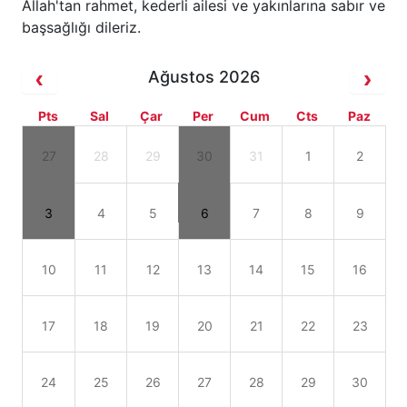
Allah'tan rahmet, kederli ailesi ve yakınlarına sabır ve
başsağlığı dileriz.
Ağustos 2026
Pts
Sal
Çar
Per
Cum
Cts
Paz
27
28
29
30
31
1
2
3
4
5
6
7
8
9
10
11
12
13
14
15
16
17
18
19
20
21
22
23
24
25
26
27
28
29
30