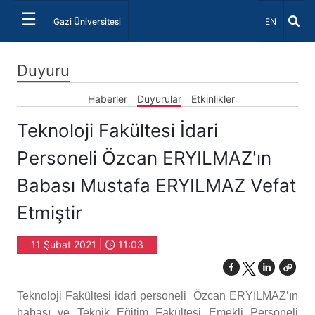
☰
Dil Seçiniz 
Gazi Üniversitesi
EN
Duyuru
Haberler
Duyurular
Etkinlikler
Teknoloji Fakültesi İdari
Personeli Özcan ERYILMAZ'ın
Babası Mustafa ERYILMAZ Vefat
Etmiştir
11 Şubat 2021 |
11:03
Teknoloji Fakültesi idari personeli Özcan ERYILMAZ’ın
babası ve Teknik Eğitim Fakültesi Emekli Personeli