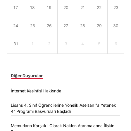
17
18
19
20
21
22
23
24
25
26
27
28
29
30
31
1
2
3
4
5
6
Diğer Duyurular
İnternet Kesintisi Hakkında
Lisans 4. Sınıf Öğrencilerine Yönelik Aselsan "a Yetenek
4" Programı Başvuruları Başladı
Memurların Karşılıklı Olarak Naklen Atanmalarına İlişkin