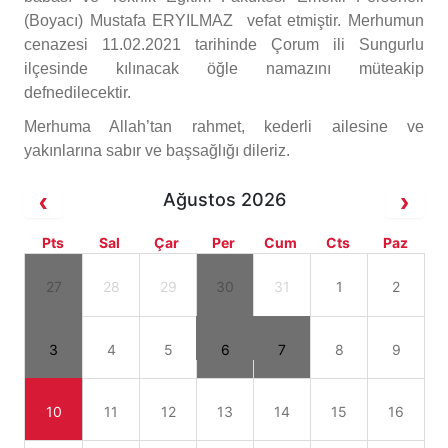
(Boyacı) Mustafa ERYILMAZ vefat etmiştir. Merhumun
cenazesi 11.02.2021 tarihinde Çorum ili Sungurlu
ilçesinde kılınacak öğle namazını müteakip
defnedilecektir.
Merhuma Allah’tan rahmet, kederli ailesine ve
yakınlarına sabır ve başsağlığı dileriz.
Ağustos 2026
Pts
Sal
Çar
Per
Cum
Cts
Paz
27
28
29
30
31
1
2
3
4
5
6
7
8
9
10
11
12
13
14
15
16