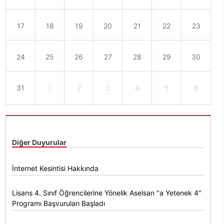
17
18
19
20
21
22
23
24
25
26
27
28
29
30
31
1
2
3
4
5
6
Diğer Duyurular
İnternet Kesintisi Hakkında
Lisans 4. Sınıf Öğrencilerine Yönelik Aselsan "a Yetenek 4"
Programı Başvuruları Başladı