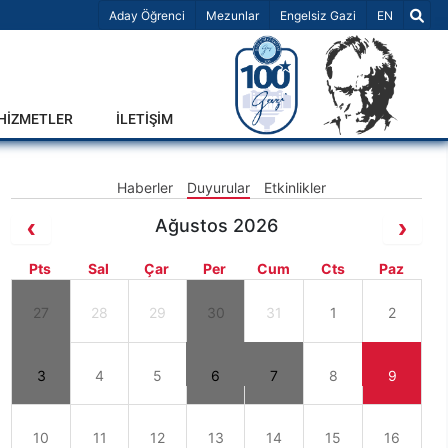
Dil Seçiniz 
Aday Öğrenci
Mezunlar
Engelsiz Gazi
EN
-HİZMETLER
İLETİŞİM
Haberler
Duyurular
Etkinlikler
Ağustos 2026
Pts
Sal
Çar
Per
Cum
Cts
Paz
27
28
29
30
31
1
2
3
4
5
6
7
8
9
10
11
12
13
14
15
16