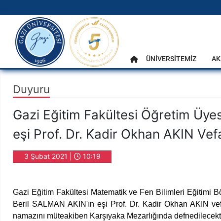
gazi.edu.tr
Ana Menü
ÜNİVERSİTEMİZ
AK
Anasayfa
Duyuru
Gazi Eğitim Fakültesi Öğretim Üyes
eşi Prof. Dr. Kadir Okhan AKIN Vefa
3 Şubat 2021 |
10:19
Gazi Eğitim Fakültesi Matematik ve Fen Bilimleri Eğitimi B
Beril SALMAN AKIN'ın eşi Prof. Dr. Kadir Okhan AKIN vefa
namazını müteakiben Karşıyaka Mezarlığında defnedilecekti