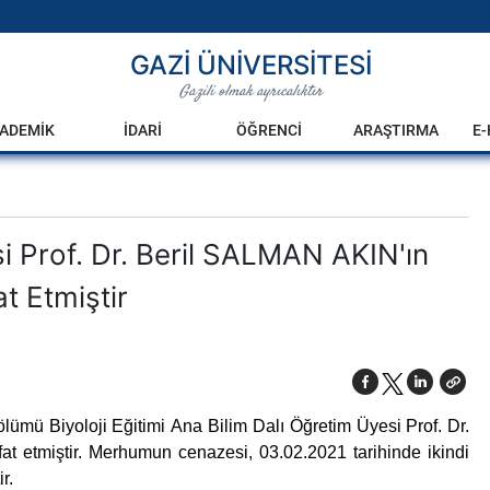
GAZİ ÜNİVERSİTESİ
Gazili olmak ayrıcalıktır
ADEMİK
İDARİ
ÖĞRENCİ
ARAŞTIRMA
E
i Prof. Dr. Beril SALMAN AKIN'ın
t Etmiştir
ölümü Biyoloji Eğitimi
Ana Bilim Dalı Öğretim Üyesi Prof. Dr.
t etmiştir. Merhumun cenazesi, 03.02.2021 tarihinde ikindi
r.