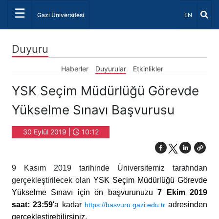
☰
Dil Seçiniz 
Gazi Üniversitesi
EN
Duyuru
Haberler
Duyurular
Etkinlikler
YSK Seçim Müdürlüğü Görevde
Yükselme Sınavı Başvurusu
30 Eylül 2019 |
10:12
9 Kasım 2019 tarihinde Üniversitemiz tarafından
gerçekleştirilecek olan
YSK Seçim Müdürlüğü Görevde
Yükselme Sınavı için ön başvurunuzu
7 Ekim 2019
saat: 23:59
'a kadar
adresinden
https://basvuru.gazi.
edu.tr
gerçekleştirebilirsiniz.