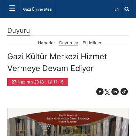
☰
Dil Seçiniz 
Gazi Üniversitesi
EN
Duyuru
Haberler
Duyurular
Etkinlikler
Gazi Kültür Merkezi Hizmet
Vermeye Devam Ediyor
27 Haziran 2018 |
11:15