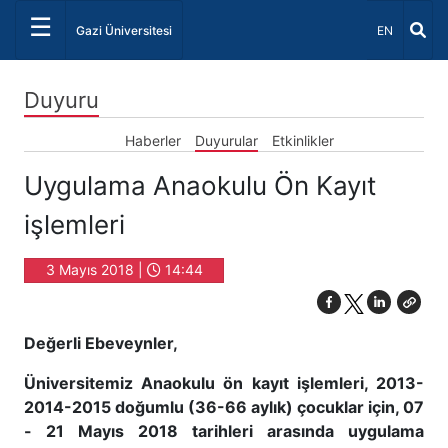
☰
Dil Seçiniz 
Gazi Üniversitesi
EN
Duyuru
Haberler
Duyurular
Etkinlikler
Uygulama Anaokulu Ön Kayıt
işlemleri
3 Mayıs 2018 |
14:44
Değerli Ebeveynler,
Üniversitemiz Anaokulu ön kayıt işlemleri, 2013-
2014-2015 doğumlu (36-66 aylık) çocuklar için, 07
- 21 Mayıs 2018 tarihleri arasında uygulama