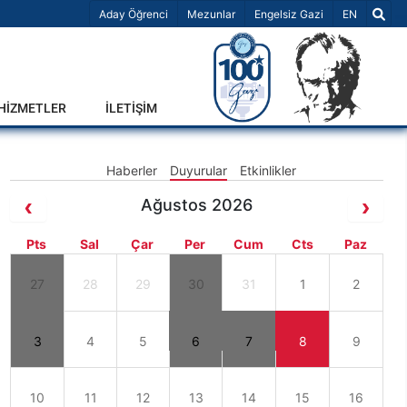
Dil Seçiniz 
Aday Öğrenci
Mezunlar
Engelsiz Gazi
EN
-HİZMETLER
İLETİŞİM
Haberler
Duyurular
Etkinlikler
Ağustos 2026
Pts
Sal
Çar
Per
Cum
Cts
Paz
27
28
29
30
31
1
2
3
4
5
6
7
8
9
10
11
12
13
14
15
16