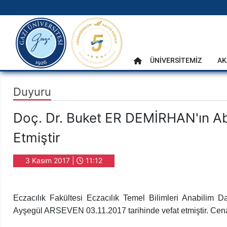
gazi.edu.tr
Ana Menü
ÜNİVERSİTEMİZ
AK
Anasayfa
Duyuru
Doç. Dr. Buket ER DEMİRHAN'ın A
Etmiştir
3 Kasım 2017 |
11:12
Eczacılık Fakültesi Eczacılık Temel Bilimleri Anabilim
Ayşegül ARSEVEN 03.11.2017 tarihinde vefat etmiştir. Cena