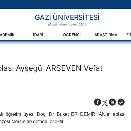
GAZİ ÜNİVERSİTESİ
Gazili olmak ayrıcalıktır
ADEMİK
İDARİ
ÖĞRENCİ
ARAŞTIRMA
E
blası Ayşegül ARSEVEN Vefat
 Dalı öğretim üyesi Doç. Dr. Buket ER DEMİRHAN’ın ablası
zesi Mersin’de defnedilecektir.