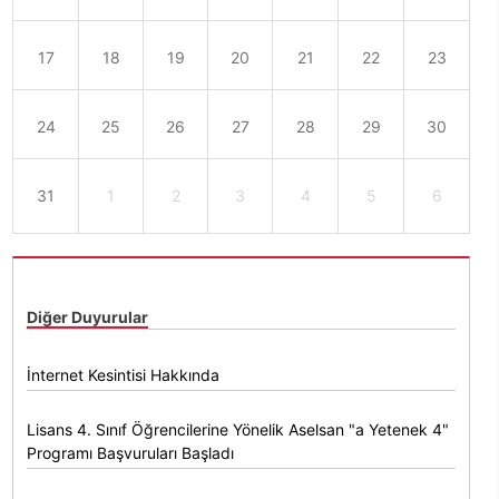
17
18
19
20
21
22
23
24
25
26
27
28
29
30
31
1
2
3
4
5
6
Diğer Duyurular
İnternet Kesintisi Hakkında
Lisans 4. Sınıf Öğrencilerine Yönelik Aselsan "a Yetenek 4"
Programı Başvuruları Başladı