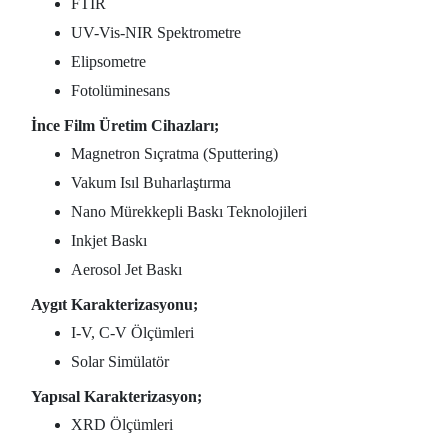
FTIR
UV-Vis-NIR Spektrometre
Elipsometre
Fotolüminesans
İnce Film Üretim Cihazları;
Magnetron Sıçratma (Sputtering)
Vakum Isıl Buharlaştırma
Nano Mürekkepli Baskı Teknolojileri
Inkjet Baskı
Aerosol Jet Baskı
Aygıt Karakterizasyonu;
I-V, C-V Ölçümleri
Solar Simülatör
Yapısal Karakterizasyon;
XRD Ölçümleri