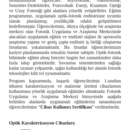
Bölümümüzde öğrenciler; Biyofotonik, Nanofotonik,
Sensörler-Dedektörler, Fotovoltaik Enerji, Kuantum Optiği
ve Uzay Fotoniği gibi alanlara yönelik yetiştirilirler. Eğitim
programımız, uygulamalı optik-fotonik endüstrisine uyumlu
olarak planlanmış; yenilikçilik odaklı geliştirilmesi
hedeflenmiştir. Öğrencilerimiz, dünya ölçeğinde bir araştırma
merkezi olan Fotonik Uygulama ve Araştırma Merkezinde
alacakları uygulamalı eğitim ve endüstri stajları ile sponsorlu
araştırma yapma ve geniş çapta endüstri iş birliği oluşturma
fırsatlarını yakalamaktadır. Bu fırsatlar öğrencilerimizin
kariyer planlamasında emsalsiz öneme sahiptir. Optik-fotonik
biliminde eğitim almış bireyler bugün her zamankinden daha
fazla talep görmektedir. Savunma sistemlerinden sağlığa
kadar uzanan yelpazede, ışığın kullanıldığı her alanda fotonik
teknolojiler kilit rol oynamaktadır.
Program kapsamında, başarılı öğrencilerimiz 1.sınıftan
itibaren karakterizasyon ve malzeme üretimi cihazlarının
kullanımına yönelik uygulamalı eğitimler almaktadır. Fotonik
Uygulama ve Araştırma Merkezi bünyesinde aşağıda
belirtilen alanlarda uygulamalı eğitimlerini tamamlayan
öğrencilerimize “
Cihaz Kullanıcı Sertifikası
” verilmektedir.
Optik Karakterizasyon Cihazları;