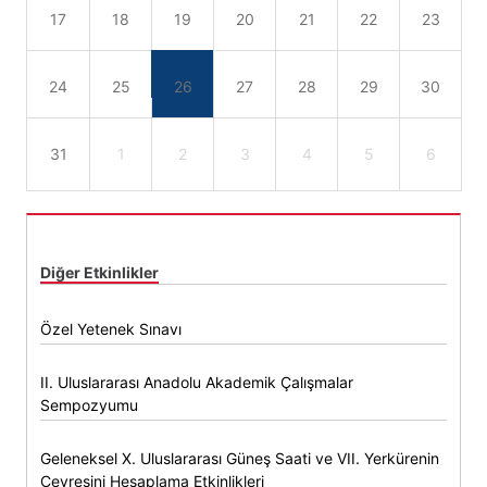
17
18
19
20
21
22
23
24
25
26
27
28
29
30
31
1
2
3
4
5
6
Diğer Etkinlikler
Özel Yetenek Sınavı
II. Uluslararası Anadolu Akademik Çalışmalar
Sempozyumu
Geleneksel X. Uluslararası Güneş Saati ve VII. Yerkürenin
Çevresini Hesaplama Etkinlikleri