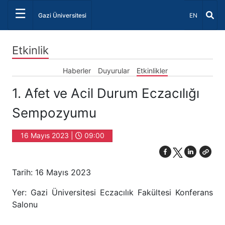
☰
Dil Seçiniz 
Gazi Üniversitesi
EN
Etkinlik
Haberler
Duyurular
Etkinlikler
1. Afet ve Acil Durum Eczacılığı
Sempozyumu
16 Mayıs 2023 |
09:00
Tarih: 16 Mayıs 2023
Yer: Gazi Üniversitesi Eczacılık Fakültesi Konferans
Salonu