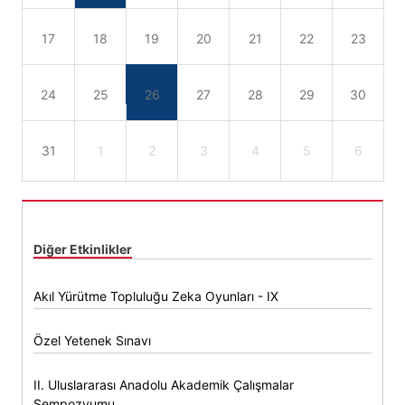
17
18
19
20
21
22
23
24
25
26
27
28
29
30
31
1
2
3
4
5
6
Diğer Etkinlikler
Akıl Yürütme Topluluğu Zeka Oyunları - IX
Özel Yetenek Sınavı
II. Uluslararası Anadolu Akademik Çalışmalar
Sempozyumu