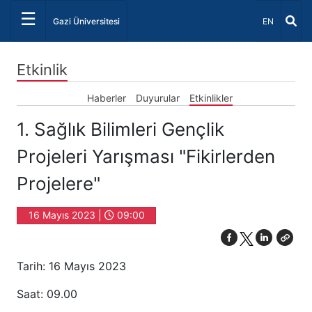
☰
Dil Seçiniz 
Gazi Üniversitesi
EN
Etkinlik
Haberler
Duyurular
Etkinlikler
1. Sağlık Bilimleri Gençlik
Projeleri Yarışması "Fikirlerden
Projelere"
16 Mayıs 2023 |
09:00
Tarih: 16 Mayıs 2023
Saat: 09.00