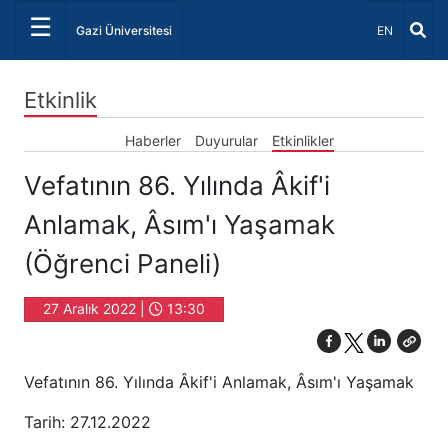
☰
Dil Seçiniz 
Gazi Üniversitesi
EN
Etkinlik
Haberler
Duyurular
Etkinlikler
Vefatının 86. Yılında Âkif'i
Anlamak, Âsım'ı Yaşamak
(Öğrenci Paneli)
27 Aralık 2022 |
13:30
Vefatının 86. Yılında Âkif'i Anlamak, Âsım'ı Yaşamak
Tarih: 27.12.2022