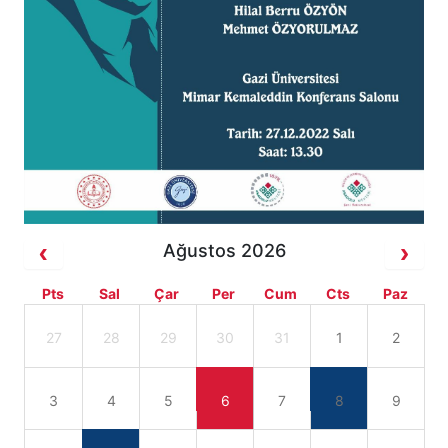
Ağustos 2026
Pts
Sal
Çar
Per
Cum
Cts
Paz
27
28
29
30
31
1
2
3
4
5
6
7
8
9