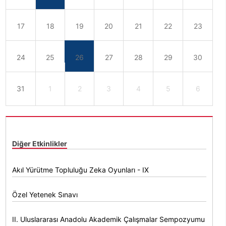
17
18
19
20
21
22
23
24
25
26
27
28
29
30
31
1
2
3
4
5
6
Diğer Etkinlikler
Akıl Yürütme Topluluğu Zeka Oyunları - IX
Özel Yetenek Sınavı
II. Uluslararası Anadolu Akademik Çalışmalar Sempozyumu