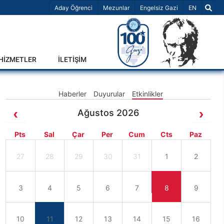
Dil Seçiniz 
Aday Öğrenci
Mezunlar
Engelsiz Gazi
EN
-HİZMETLER
İLETİŞİM
Haberler
Duyurular
Etkinlikler
Ağustos 2026
Pts
Sal
Çar
Per
Cum
Cts
Paz
27
28
29
30
31
1
2
3
4
5
6
7
8
9
10
11
12
13
14
15
16