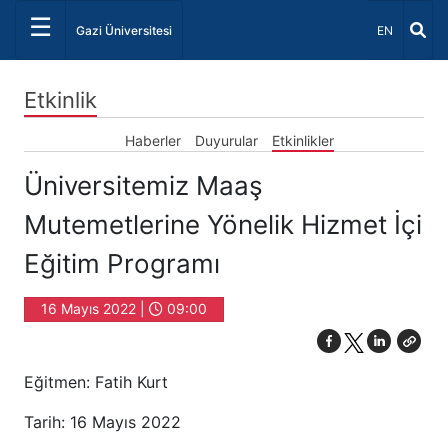
☰
Dil Seçiniz 
Gazi Üniversitesi
EN
Etkinlik
Haberler
Duyurular
Etkinlikler
Üniversitemiz Maaş
Mutemetlerine Yönelik Hizmet İçi
Eğitim Programı
16 Mayıs 2022 |
09:00
Eğitmen: Fatih Kurt
Tarih: 16 Mayıs 2022