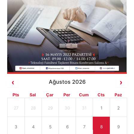
Ağustos 2026
Pts
Sal
Çar
Per
Cum
Cts
Paz
27
28
29
30
31
1
2
3
4
5
6
7
8
9