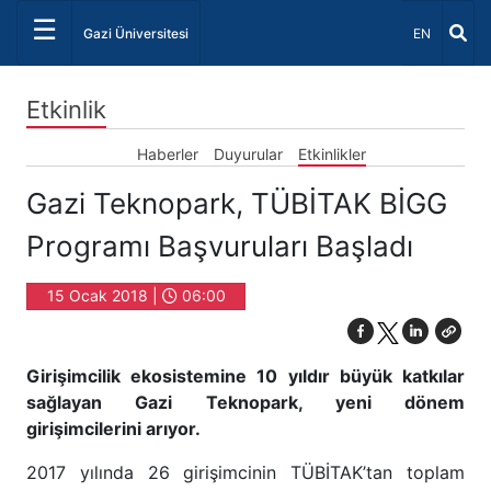
☰
Dil Seçiniz 
Gazi Üniversitesi
EN
Etkinlik
Haberler
Duyurular
Etkinlikler
Gazi Teknopark, TÜBİTAK BİGG
Programı Başvuruları Başladı
15 Ocak 2018 |
06:00
Girişimcilik ekosistemine 10 yıldır büyük katkılar
sağlayan Gazi Teknopark, yeni dönem
girişimcilerini arıyor.
2017 yılında 26 girişimcinin TÜBİTAK’tan toplam