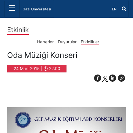
☰
Dil Seçiniz 
Gazi Üniversitesi
EN
Etkinlik
Haberler
Duyurular
Etkinlikler
Oda Müziği Konseri
24 Mart 2015 |
22:00